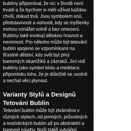
bubliny připomínat, že nic v životě není
trvalé a že bychom si měli užívat každou
chvíli, dokud trvá. Jsou symbolem snů,
představivosti a volnosti, kdy se myšlenky
mohou vznášet volně a bez omezení.
Bubliny také evokují dětskou hravost a
nevinnost. Pro někoho může být tetování
bublin spojeno se vzpomínkami na
šťastné dětství, kdy svět byl plný
barevných okamžiků a zázraků. Jiní vidí
bubliny jako symbol klidu a meditace,
připomínku toho, že je důležité se uvolnit
a nechat věci plynout.
Varianty Stylů a Designů
Tetování Bublin
Tetování bublin může být ztvárněno v
různých stylech, od jemných, průsvitných
a realistických bublin až po abstraktní a
barevné návrhy. Naši tatéři vytvářejí