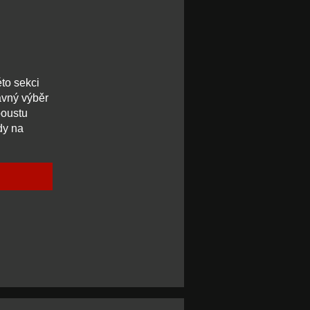
éto sekci
ávný výběr
poustu
dy na