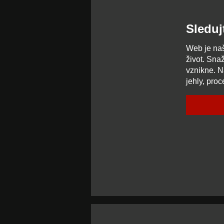
Sleduj
Web je naš
život. Sna
vznikne. N
jehly, proc