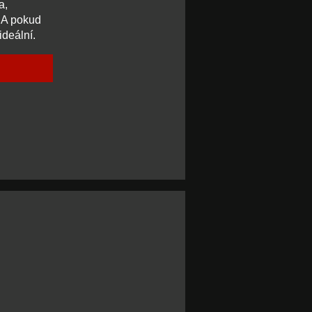
a,
. A pokud
ideální.