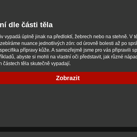
í dle části těla
iv vypadá úplně jinak na předloktí, žebrech nebo na stehně. V t
zebíráme nuance jednotlivých zón: od úrovně bolesti až po spr
a specifika přípravy kůže. A samozřejmě jsme pro vás připravili s
íkladů, abyste si mohli na vlastní oči představit, jak různé nápa
h částech těla skutečně vypadají.
Zobrazit