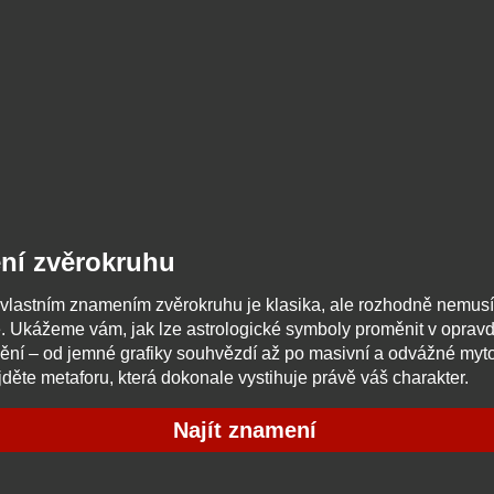
ní zvěrokruhu
 vlastním znamením zvěrokruhu je klasika, ale rozhodně nemus
é. Ukážeme vám, jak lze astrologické symboly proměnit v oprav
ění – od jemné grafiky souhvězdí až po masivní a odvážné myt
jděte metaforu, která dokonale vystihuje právě váš charakter.
Najít znamení