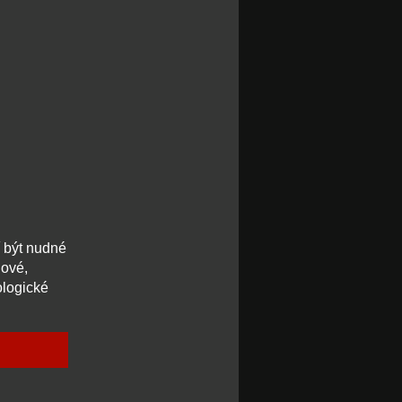
í být nudné
dové,
ologické