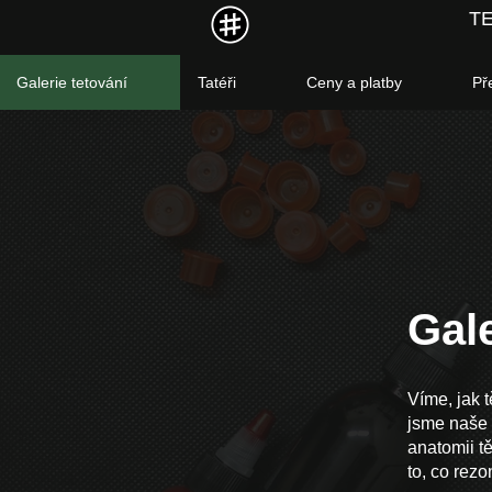
T
Galerie tetování
Tatéři
Ceny a platby
Př
Gale
Víme, jak t
jsme naše p
anatomii t
to, co rezo