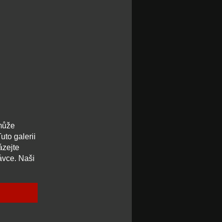
 může
uto galerii
ázejte
távce. Naši