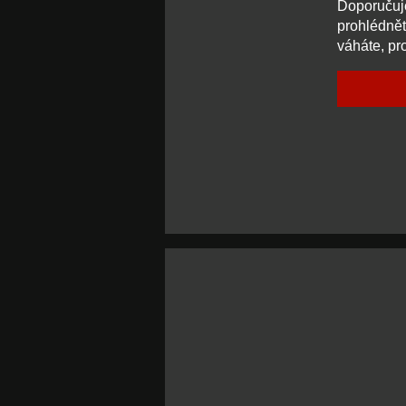
Doporučuje
prohlédněte
váháte, pr