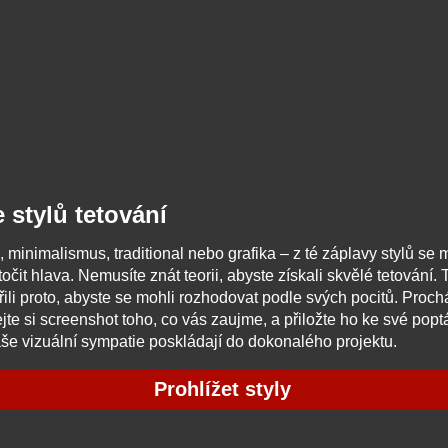
e stylů tetování
 minimalismus, traditional nebo grafika – z té záplavy stylů se
čit hlava. Nemusíte znát teorii, abyste získali skvělé tetování. T
řili proto, abyste se mohli rozhodovat podle svých pocitů. Proch
ejte si screenshot toho, co vás zaujme, a přiložte ho ke své pop
vaše vizuální sympatie poskládají do dokonalého projektu.
Prohlížet styly