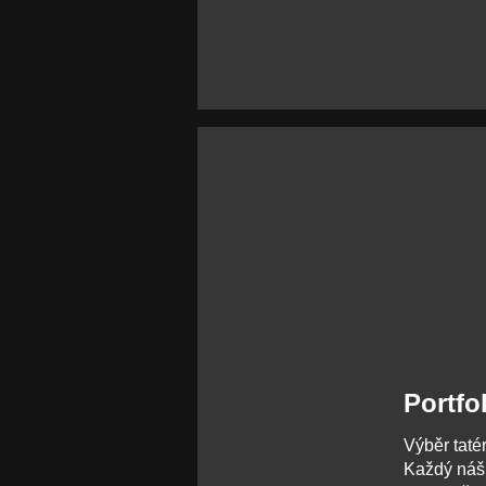
Portfol
Výběr taté
Každý náš 