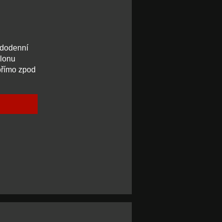
ždodenní
alonu
 přímo zpod