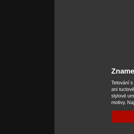
Zname
Tetování s
ani tuctov
stylové um
motivy. Na