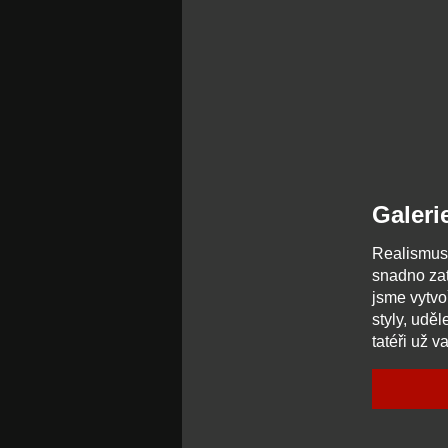
Galeri
Realismus,
snadno zato
jsme vytvo
styly, uděl
tatéři už 