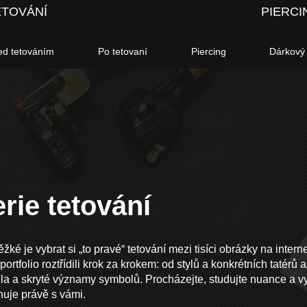
ETOVÁNÍ
PIERCI
ed tetováním
Po tetovaní
Piercing
Dárkový
rie tetování
ěžké je vybrat si „to pravé“ tetování mezi tisíci obrázky na intern
ortfolio roztřídili krok za krokem: od stylů a konkrétních tatérů 
ěla a skryté významy symbolů. Procházejte, studujte nuance a vy
nuje právě s vámi.