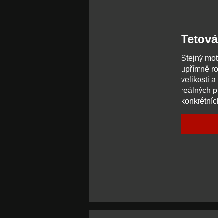
Tetován
Stejný mot
upřímně ro
velikosti 
reálných př
konkrétníc