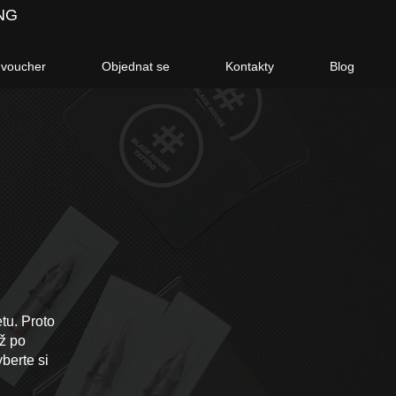
NG
 voucher
Objednat se
Kontakty
Blog
etu. Proto
až po
berte si