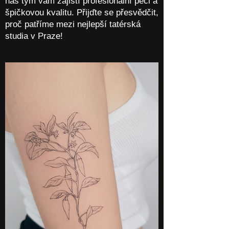
náš tým vám zajistí profesionální péči a
špičkovou kvalitu. Přijďte se přesvědčit,
proč patříme mezi nejlepší tatérská
studia v Praze!