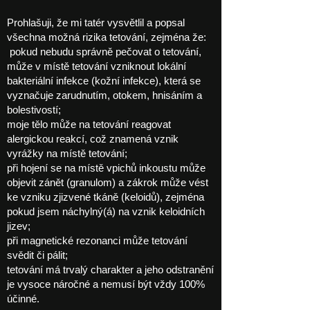
Prohlašuji, že mi tatér vysvětlil a popsal
všechna možná rizika tetování, zejména že:
pokud nebudu správně pečovat o tetování,
může v místě tetování vzniknout lokální
bakteriální infekce (kožní infekce), která se
vyznačuje zarudnutím, otokem, hnisáním a
bolestivostí;
moje tělo může na tetování reagovat
alergickou reakcí, což znamená vznik
vyrážky na místě tetování;
při hojení se na místě vpichů inkoustu může
objevit zánět (granulom) a zákrok může vést
ke vzniku zjizvené tkáně (keloidů), zejména
pokud jsem náchylný(á) na vznik keloidních
jizev;
při magnetické rezonanci může tetování
svědit či pálit;
tetování má trvalý charakter a jeho odstranění
je vysoce náročné a nemusí být vždy 100%
účinné.