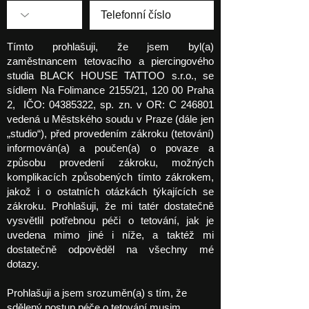
Tímto prohlašuji, že jsem byl(a)
zaměstnancem tetovacího a piercingového
studia BLACK HOUSE TATTOO s.r.o., se
sídlem Na Folimance 2155/21, 120 00 Praha
2, IČO:
04385322
, sp. zn. v OR: C 246801
vedená u Městského soudu v Praze (dále jen
„studio“), před provedením zákroku (tetování)
informován(a) a poučen(a) o povaze a
způsobu provedení zákroku, možných
komplikacích způsobených tímto zákrokem,
jakož i o ostatních otázkách týkajících se
zákroku. Prohlašuji, že mi tatér dostatečně
vysvětlil potřebnou péči o tetování, jak je
uvedena mimo jiné i níže, a taktéž mi
dostatečně odpověděl na všechny mé
dotazy.
Prohlašuji a jsem srozuměn(a) s tím, že
sdělený postup péče o tetování musim