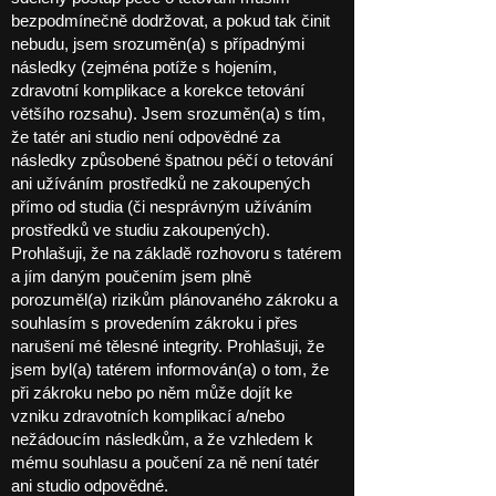
bezpodmínečně dodržovat, a pokud tak činit
nebudu, jsem srozuměn(a) s případnými
následky (zejména potíže s hojením,
zdravotní komplikace a korekce tetování
většího rozsahu). Jsem srozuměn(a) s tím,
že tatér ani studio není odpovědné za
následky způsobené špatnou péčí o tetování
ani užíváním prostředků ne zakoupených
přímo od studia (či nesprávným užíváním
prostředků ve studiu zakoupených).
Prohlašuji, že na základě rozhovoru s tatérem
a jím daným poučením jsem plně
porozuměl(a) rizikům plánovaného zákroku a
souhlasím s provedením zákroku i přes
narušení mé tělesné integrity. Prohlašuji, že
jsem byl(a) tatérem informován(a) o tom, že
při zákroku nebo po něm může dojít ke
vzniku zdravotních komplikací a/nebo
nežádoucím následkům, a že vzhledem k
mému souhlasu a poučení za ně není tatér
ani studio odpovědné.