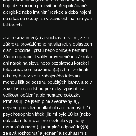
hojení se mohou projevit nepředpokládané
alergické nebo imunitní reakce a doba hojení
se u každé osoby liší v závislosti na různých
faktorech.
Jsem srozuměn(a) a souhlasím s tím, že u
zákroku prováděného na sliznici, v oblastech
dlaní, chodidel, prstů nebo obličeje nemám
žádnou garanci kvality provedeného zákroku
ani nárok na slevu nebo bezplatnou korekci
tetování. Jsem srozuměn(a) s tím, že finální
odstíny barev se u zahojeného tetování
mohou lišit od odstínu použitých barev, a to v
závislosti na odstínu pokožky, způsobu a
velikosti opálení a pigmentace pokožky.
Prohlašuji, že jsem plně svéprávný(á),
nejsem pod vlivem alkoholu a omamných či
psychotropních látek, již mi bylo 18 let (nebo
dokládám formulář pro nezletilé vyplněný
mým zástupcem), jsem plně odpovědný(á)
za svá rozhodnutí a jednání a souhlasím s