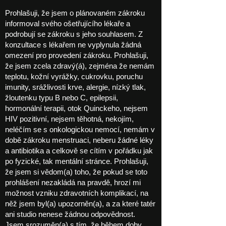
Prohlašuji, že jsem o plánovaném zákroku
informoval svého ošetřujícího lékaře a
podrobují se zákroku s jeho souhlasem. Z
konzultace s lékařem ne vyplynula žádná
omezení pro provedení zákroku. Prohlašuji,
že jsem zcela zdravý(á), zejména že nemám
teplotu, kožní vyrážky, cukrovku, poruchu
imunity, srážlivosti krve, alergie, nízký tlak,
žloutenku typu B nebo C, epilepsii,
hormonální terapii, otok Quinckeho, nejsem
HIV pozitivní, nejsem těhotná, nekojím,
neléčím se s onkologickou nemocí, nemám v
době zákroku menstruaci, neberu žádné léky
a antibiotika a celkově se cítím v pořádku jak
po fyzické, tak mentální stránce. Prohlašuji,
že jsem si vědom(a) toho, že pokud se toto
prohlášení nezakládá na pravdě, hrozí mi
možnost vzniku zdravotních komplikací, na
něž jsem byl(a) upozorněn(a), a za které tatér
ani studio nenese žádnou odpovědnost.
Jsem srozuměn(a) s tím, že během doby