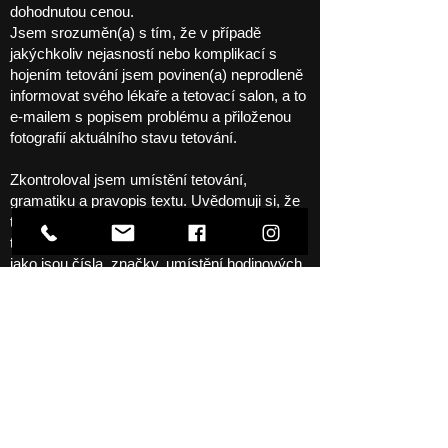
dohodnutou cenou.
Jsem srozuměn(a) s tím, že v případě
jakýchkoliv nejasností nebo komplikací s
hojením tetování jsem povinen(a) neprodleně
informovat svého lékaře a tetovací salon, a to
e-mailem s popisem problému a přiloženou
fotografií aktuálního stavu tetování.
Zkontroloval jsem umístění tetování,
gramatiku a pravopis textu. Uvědomuji si, že
tatér neodpovídá za nesprávnou gramatiku
textů v náčrtu, ani za takové prvky návrhu
jako jsou čísla, značky, umístění hodinových
ručiček a podobně.
Pozor!
Úplné zahojení tetování trvá 21 až 60 dnů.
Doba hojení je ovlivněna velkým množstvím
faktorů, proto nesrovnávejte hojení svého
tetování s jinými osobami ani s hojením jiných
svých tetování. Nekonzultujte proces hojení,