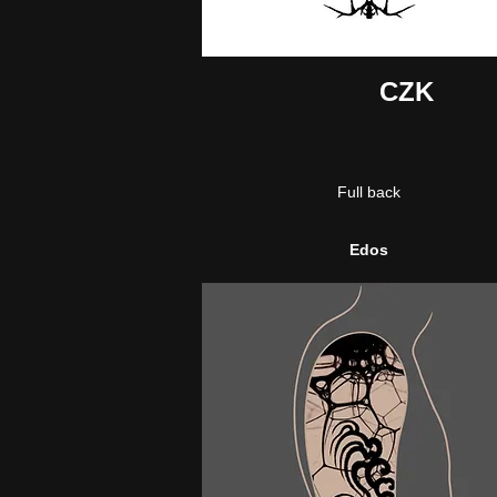
CZK
Full back
Edos