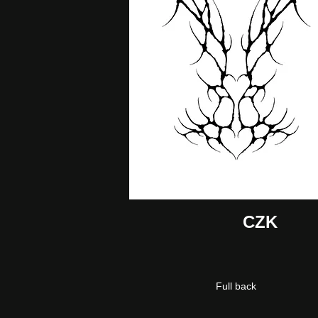
CZK
Full back