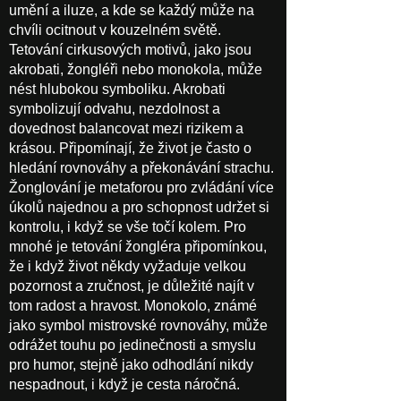
umění a iluze, a kde se každý může na
chvíli ocitnout v kouzelném světě.
Tetování cirkusových motivů, jako jsou
akrobati, žongléři nebo monokola, může
nést hlubokou symboliku. Akrobati
symbolizují odvahu, nezdolnost a
dovednost balancovat mezi rizikem a
krásou. Připomínají, že život je často o
hledání rovnováhy a překonávání strachu.
Žonglování je metaforou pro zvládání více
úkolů najednou a pro schopnost udržet si
kontrolu, i když se vše točí kolem. Pro
mnohé je tetování žongléra připomínkou,
že i když život někdy vyžaduje velkou
pozornost a zručnost, je důležité najít v
tom radost a hravost. Monokolo, známé
jako symbol mistrovské rovnováhy, může
odrážet touhu po jedinečnosti a smyslu
pro humor, stejně jako odhodlání nikdy
nespadnout, i když je cesta náročná.