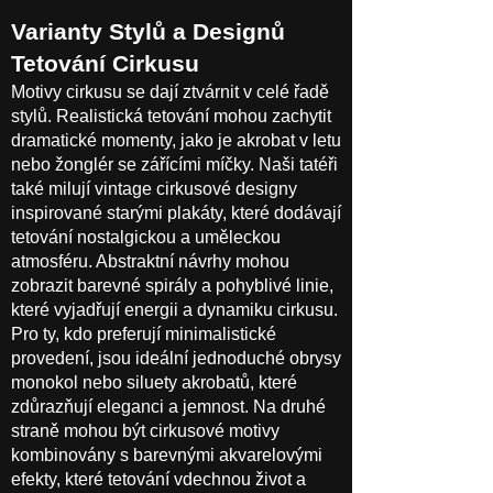
Varianty Stylů a Designů
Tetování Cirkusu
Motivy cirkusu se dají ztvárnit v celé řadě
stylů. Realistická tetování mohou zachytit
dramatické momenty, jako je akrobat v letu
nebo žonglér se zářícími míčky. Naši tatéři
také milují vintage cirkusové designy
inspirované starými plakáty, které dodávají
tetování nostalgickou a uměleckou
atmosféru. Abstraktní návrhy mohou
zobrazit barevné spirály a pohyblivé linie,
které vyjadřují energii a dynamiku cirkusu.
Pro ty, kdo preferují minimalistické
provedení, jsou ideální jednoduché obrysy
monokol nebo siluety akrobatů, které
zdůrazňují eleganci a jemnost. Na druhé
straně mohou být cirkusové motivy
kombinovány s barevnými akvarelovými
efekty, které tetování vdechnou život a