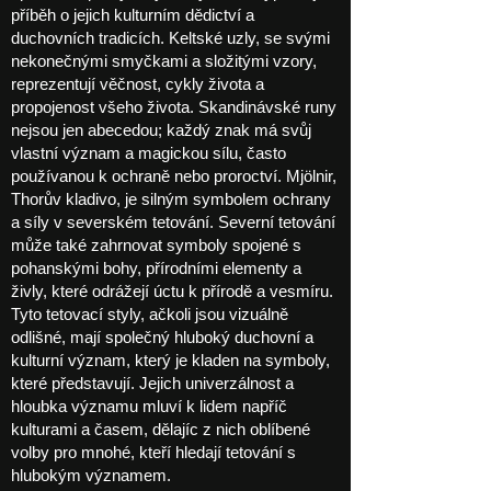
příběh o jejich kulturním dědictví a
duchovních tradicích. Keltské uzly, se svými
nekonečnými smyčkami a složitými vzory,
reprezentují věčnost, cykly života a
propojenost všeho života. Skandinávské runy
nejsou jen abecedou; každý znak má svůj
vlastní význam a magickou sílu, často
používanou k ochraně nebo proroctví. Mjölnir,
Thorův kladivo, je silným symbolem ochrany
a síly v severském tetování. Severní tetování
může také zahrnovat symboly spojené s
pohanskými bohy, přírodními elementy a
živly, které odrážejí úctu k přírodě a vesmíru.
Tyto tetovací styly, ačkoli jsou vizuálně
odlišné, mají společný hluboký duchovní a
kulturní význam, který je kladen na symboly,
které představují. Jejich univerzálnost a
hloubka významu mluví k lidem napříč
kulturami a časem, dělajíc z nich oblíbené
volby pro mnohé, kteří hledají tetování s
hlubokým významem.