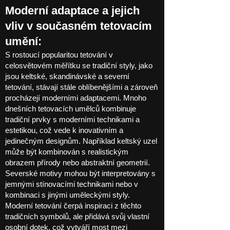
Moderní adaptace a jejich
vliv v současném tetovacím
umění:
S rostoucí popularitou tetování v
celosvětovém měřítku se tradiční styly, jako
jsou keltské, skandinávské a severní
tetování, stávají stále oblíbenějšími a zároveň
procházejí moderními adaptacemi. Mnoho
dnešních tetovacích umělců kombinuje
tradiční prvky s moderními technikami a
estetikou, což vede k inovativním a
jedinečným designům. Například keltský uzel
může být kombinován s realistickým
obrazem přírody nebo abstraktní geometrií.
Severské motivy mohou být interpretovány s
jemnými stínovacími technikami nebo v
kombinaci s jinými uměleckými styly.
Moderní tetování čerpá inspiraci z těchto
tradičních symbolů, ale přidává svůj vlastní
osobní dotek, což vytváří most mezi