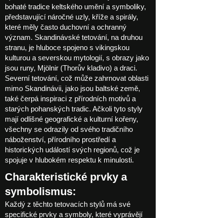
bohaté tradice keltského umění a symboliky,
představující náročné uzly, kříže a spirály,
které měly často duchovní a ochranný
význam. Skandinávské tetování, na druhou
stranu, je hluboce spojeno s vikingskou
kulturou a severskou mytologií, s obrazy jako
jsou runy, Mjölnir (Thorův kladivo) a draci.
Severní tetování, což může zahrnovat oblasti
mimo Skandinávii, jako jsou baltské země,
také čerpá inspiraci z přírodních motivů a
starých pohanských tradic. Ačkoli tyto styly
mají odlišné geografické a kulturní kořeny,
všechny se odrazily od svého tradičního
náboženství, přírodního prostředí a
historických událostí svých regionů, což je
spojuje v hlubokém respektu k minulosti.
Charakteristické prvky a
symbolismus:
Každý z těchto tetovacích stylů má své
specifické prvky a symboly, které vyprávějí