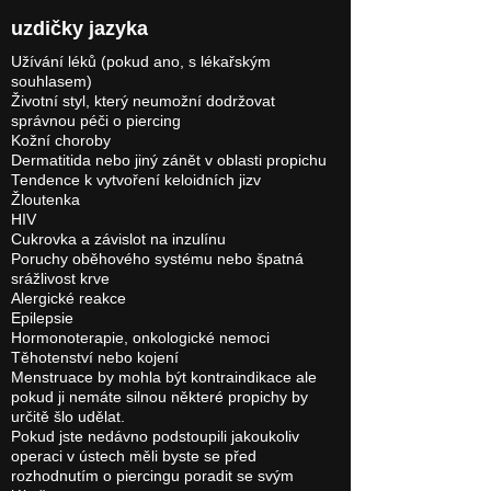
uzdičky jazyka
Užívání léků (pokud ano, s lékařským
souhlasem)
Životní styl, který neumožní dodržovat
správnou péči o piercing
Kožní choroby
Dermatitida nebo jiný zánět v oblasti propichu
Tendence k vytvoření keloidních jizv
Žloutenka
HIV
Cukrovka a závislot na inzulínu
Poruchy oběhového systému nebo špatná
srážlivost krve
Alergické reakce
Epilepsie
Hormonoterapie, onkologické nemoci
Těhotenství nebo kojení
Menstruace by mohla být kontraindikace ale
pokud ji nemáte silnou některé propichy by
určitě šlo udělat.
Pokud jste nedávno podstoupili jakoukoliv
operaci v ústech měli byste se před
rozhodnutím o piercingu poradit se svým