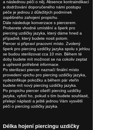
a následnou péči o něj. Absence kontraindikací
a dodržování doporučeného námi postupu
péče je jednou z důležitých podmínek
úspěšného zahojení propichu.
Dále následuje konverzace s piercerem.
Proberete vhodné umístění a šperk pro
piercing uzdičky jazyka, který dáme hned a
případně, který budete nosit potom.
Piercer si připraví pracovní místo. Zvolený
šperk pro piercing uzdičky jazyka spolu s jehlou
se budou sterilizovat cca 10 min. Během té
doby budete mít možnost se na cokoliv zeptat
a upřesnit potřebné informace.
Po sterilizaci piercer naznačí finální místo
provedení vpichu pro piercing uzdičky jazyka,
vydezinfikuje pokožku a během pár vteřin
budete mít nový piercing uzdičky jazyka.
Po propichu piercer ošetří piercing uzdičky
jazyka, vyfotí ho, pokud s tím budete souhlasit,
přelepí náplastí a ještě jednou Vám vysvětlí
péči o piercing uzdičky jazyka.
Délka hojení piercingu uzdičky