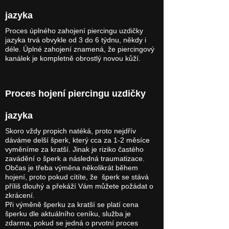
jazyka
Proces úplného zahojení piercingu uzdičky
jazyka trvá obvykle od 3 do 6 týdnu, někdy i
déle. Úplné zahojení znamená, že piercingový
kanálek je kompletně obrostlý novou kůží.
Proces hojení piercingu uzdičky
jazyka
Skoro vždy propich natéká, proto nejdřív
dáváme delší šperk, který cca za 1-2 měsíce
vyměníme za kratší. Jinak je riziko častého
zavádění o šperk a následná traumatizace.
Občas je třeba výměna několikrát během
hojení, proto pokud cítíte, že šperk se stává
příliš dlouhý a překáží Vám můžete požádat o
zkrácení.
Při výměně šperku za kratší se platí cena
šperku dle aktuálního ceníku, služba je
zdarma, pokud se jedná o prvotní proces