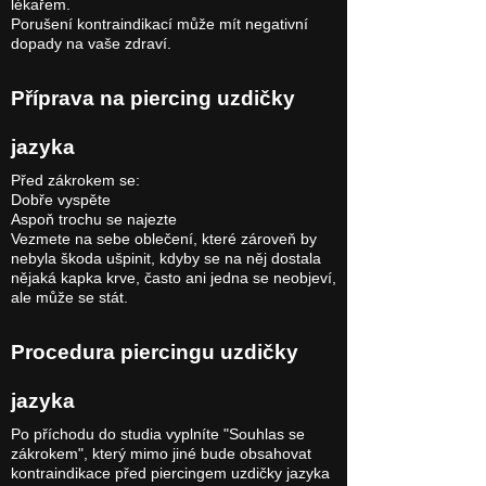
lékařem.
Porušení kontraindikací může mít negativní
dopady na vaše zdraví.
Příprava na piercing uzdičky
jazyka
Před zákrokem se:
Dobře vyspěte
Aspoň trochu se najezte
Vezmete na sebe oblečení, které zároveň by
nebyla škoda ušpinit, kdyby se na něj dostala
nějaká kapka krve, často ani jedna se neobjeví,
ale může se stát.
Procedura piercingu uzdičky
jazyka
Po příchodu do studia vyplníte "Souhlas se
zákrokem", který mimo jiné bude obsahovat
kontraindikace před piercingem uzdičky jazyka