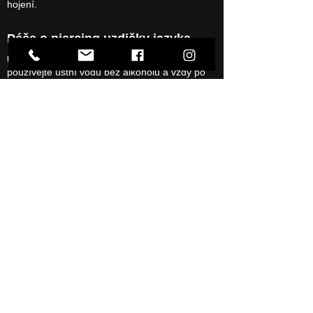
hojení.
Péče o piercing uzdičky jazyka
Ústní hygiena
: Máte-li piercing v ústech,
používejte ústní vodu bez alkoholu a vždy po
jídle si ústa vyplachujte cca 15 sekund. Pokud
to nepatří do vaší denní zubní hygieny, stačí
obyčejná čistá voda (filtrovaná, balená nebo
převařená). Dbejte na ústní hygienu, protože je
důležitá pro urychlení hojení.
Omezení po piercingu uzdičky
jazyka
Pití a strava
: Prvních 3-4 hodin po zákroku
pijte pouze vodu, studený čaj nebo ledový
neperlivý nápoj bez cukru a alkoholu. Poté si
vypláchněte ústa. Během prvních 3-5 dnů jazyk
nateče, může bolet a nebudete moct jíst nic