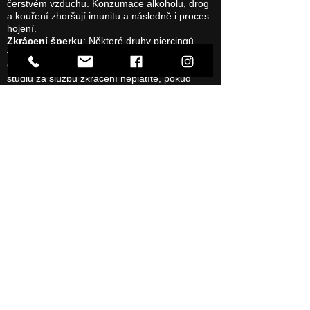
čerstvém vzduchu. Konzumace alkoholu, drog
a kouření zhoršují imunitu a následně i proces
hojení.
Zkrácení šperku
: Některé druhy piercingů
vyžadují zkrácení šperku po cca 6-12 týdnech.
Občas se jedná o několik zkrácení. V našem
studiu za službu zkrácení neplatíte, pokud
máte piercing od nás. Platí se pouze za šperk.
Ústní hygiena
: Máte-li piercing v ústech,
používejte ústní vodu bez alkoholu a vždy po
jídle si ústa vyplachujte cca 15 sekund. Pokud
to nepatří do vaší denní zubní hygieny, stačí
obyčejná čistá voda (filtrovaná, balená nebo
převařená). Dbejte na ústní hygienu, protože je
důležitá pro urychlení hojení.
Pití a strava
: Prvních 3-4 hodin po zákroku
pijte pouze vodu, studený čaj nebo ledový
neperlivý nápoj bez cukru a alkoholu. Poté si
vypláchněte ústa.
Orální sex a líbání
: Během hojení, hlavně
prvních 14 dnů, se vyhýbejte orálnímu sexu a
líbání. Poté se řiďte svými pocity, nejlépe je
nepospíchat, aby nedošlo k traumatu.
Alkohol a kouření
: Během hojení piercingu v
ústní dutině nedoporučujeme pít alkohol a