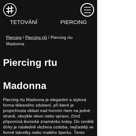
TETOVÁNÍ
PIERCING
Piercing
 / 
Piercing rtů
 / Piercing rtu 
Madonna
Piercing rtu
Madonna
Piercing rtu Madonna je elegantní a stylová
forma tělesného zdobení, při které je
propíchnuta oblast nad horním rtem na jedné
straně, obvykle vlevo nebo vpravo, čímž
připomíná ikonické znaménko krásy. Do vzniklé
dírky je následně vložena ozdoba, nejčastěji ve
formě labretky nebo malého šperku. Tento