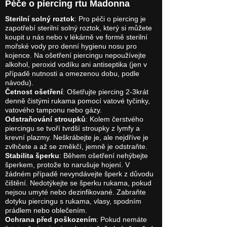
Péče o piercing rtu Madonna
Sterilní solný roztok
: Pro péči o piercing je
zapotřebí sterilní solný roztok, který si můžete
koupit u nás nebo v lékárně ve formě sterilní
mořské vody pro denní hygienu nosu pro
kojence. Na ošetření piercingu nepoužívejte
alkohol, peroxid vodíku ani antiseptika (jen v
případě nutnosti a omezenou dobu, podle
návodu).
Četnost ošetření
: Ošetřujte piercing 2-3krát
denně čistými rukama pomocí vatové tyčinky,
vatového tamponu nebo gázy.
Odstraňování stroupků
: Kolem čerstvého
piercingu se tvoří tvrdší stroupky z lymfy a
krevní plazmy. Neškrábejte je, ale nejdříve je
zvlhčete a až se změkčí, jemně je odstraňte.
Stabilita šperku
: Během ošetření nehýbejte
šperkem, protože to narušuje hojení. V
žádném případě nevyndávejte šperk z důvodu
čištění. Nedotýkejte se šperku rukama, pokud
nejsou umyté nebo dezinfikované. Zabraňte
dotyku piercingu s rukama, vlasy, spodním
prádlem nebo oblečením.
Ochrana před poškozením
: Pokud nemáte