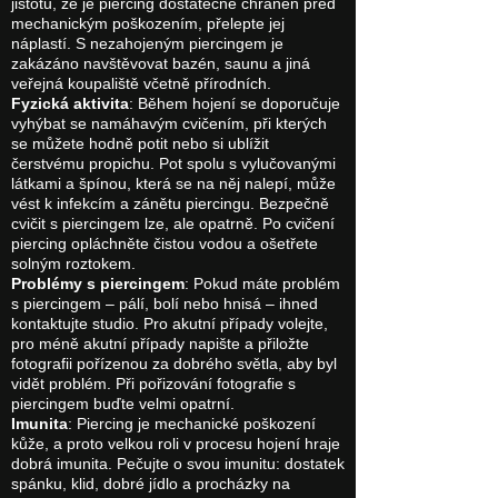
jistotu, že je piercing dostatečně chráněn před
mechanickým poškozením, přelepte jej
náplastí. S nezahojeným piercingem je
zakázáno navštěvovat bazén, saunu a jiná
veřejná koupaliště včetně přírodních.
Fyzická aktivita
: Během hojení se doporučuje
vyhýbat se namáhavým cvičením, při kterých
se můžete hodně potit nebo si ublížit
čerstvému propichu. Pot spolu s vylučovanými
látkami a špínou, která se na něj nalepí, může
vést k infekcím a zánětu piercingu. Bezpečně
cvičit s piercingem lze, ale opatrně. Po cvičení
piercing opláchněte čistou vodou a ošetřete
solným roztokem.
Problémy s piercingem
: Pokud máte problém
s piercingem – pálí, bolí nebo hnisá – ihned
kontaktujte studio. Pro akutní případy volejte,
pro méně akutní případy napište a přiložte
fotografii pořízenou za dobrého světla, aby byl
vidět problém. Při pořizování fotografie s
piercingem buďte velmi opatrní.
Imunita
: Piercing je mechanické poškození
kůže, a proto velkou roli v procesu hojení hraje
dobrá imunita. Pečujte o svou imunitu: dostatek
spánku, klid, dobré jídlo a procházky na