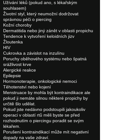
Užívání léků (pokud ano, s lékařským
souhlasem)
Životní styl, který neumožní dodržovat
správnou péči o piercing
Kožní choroby
Dermatitida nebo jiný zánět v oblasti propichu
Tendence k vytvoření keloidních jizv
Žloutenka
HIV
Cukrovka a závislot na inzulínu
Poruchy oběhového systému nebo špatná
srážlivost krve
Alergické reakce
Epilepsie
Hormonoterapie, onkologické nemoci
Těhotenství nebo kojení
Menstruace by mohla být kontraindikace ale
pokud ji nemáte silnou některé propichy by
určitě šlo udělat.
Pokud jste nedávno podstoupili jakoukoliv
operaci v oblastí rtů měli byste se před
rozhodnutím o piercingu poradit se svým
lékařem.
Porušení kontraindikací může mít negativní
dopady na vaše zdraví.