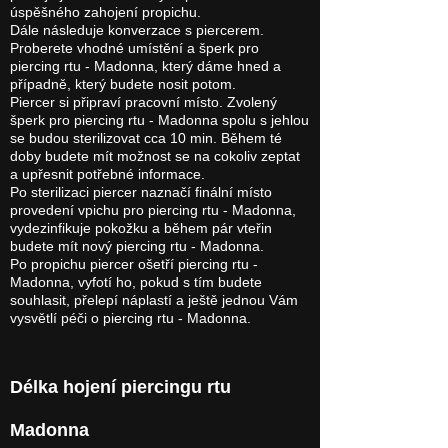
úspěšného zahojení propichu.
Dále následuje konverzace s piercerem.
Proberete vhodné umístění a šperk pro
piercing rtu - Madonna, který dáme hned a
případně, který budete nosit potom.
Piercer si připraví pracovní místo. Zvolený
šperk pro piercing rtu - Madonna spolu s jehlou
se budou sterilizovat cca 10 min. Během té
doby budete mít možnost se na cokoliv zeptat
a upřesnit potřebné informace.
Po sterilizaci piercer naznačí finální místo
provedení vpichu pro piercing rtu - Madonna,
vydezinfikuje pokožku a během pár vteřin
budete mít nový piercing rtu - Madonna.
Po propichu piercer ošetří piercing rtu -
Madonna, vyfotí ho, pokud s tím budete
souhlasit, přelepí náplastí a ještě jednou Vám
vysvětlí péči o piercing rtu - Madonna.
Délka hojení piercingu rtu
Madonna