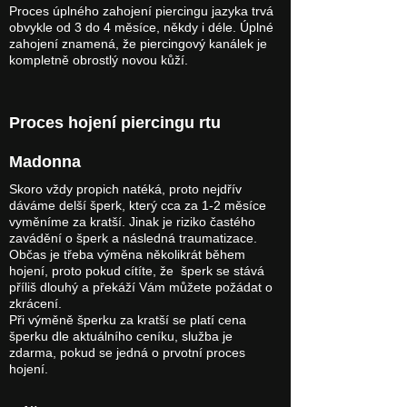
Proces úplného zahojení piercingu jazyka trvá
obvykle od 3 do 4 měsíce, někdy i déle. Úplné
zahojení znamená, že piercingový kanálek je
kompletně obrostlý novou kůží.
Proces hojení piercingu rtu
Madonna
Skoro vždy propich natéká, proto nejdřív
dáváme delší šperk, který cca za 1-2 měsíce
vyměníme za kratší. Jinak je riziko častého
zavádění o šperk a následná traumatizace.
Občas je třeba výměna několikrát během
hojení, proto pokud cítíte, že šperk se stává
příliš dlouhý a překáží Vám můžete požádat o
zkrácení.
Při výměně šperku za kratší se platí cena
šperku dle aktuálního ceníku, služba je
zdarma, pokud se jedná o prvotní proces
hojení.